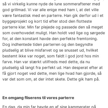
så vi virkelig kunne nyde de lune sommeraftener med
god grillmad. Vi var alle enige med ham i, at det ville
være fantastisk med en parterre. Han gik derfor ud i et
byggeprojekt og kort tid efter stod den flotteste
parterre klar. Min far plejede og passede den så meget
som overhovedet muligt. Han holdt ved lige og sørgede
for, at den konstant havde den perfekte fremtoning.
Dog indhentede tiden parterren og den begyndte
pludselig at blive misfarvet og se snusset ud, hvilket
bestemt ikke var noget, som faldt i god jord hos min
farve. Han var stærkt utilfreds med dette, da nu
pludselig så langt fra perfekt ud. Han desperat efter at
få gjort noget ved dette, men lige hvad han gjorde, så
var det som om, at der intet skete. Dette gik ham på.
En omgang fliserens til vores parterre
En dag, da min far havde en af sine kammerater på