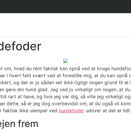
defoder
vivl om, hvad du rent faktisk kan opnå ved at bruge hundefode
har i hvert fald svært ved at forestille mig, at du kan opnå 
lækkert, og der er jo sådan set ikke rigtigt nogen grund til 
n gøre din hund glad. Jeg ved jo virkeligt om nogen,
at du
tid rart at have, og hvis jeg var dig, så ville jeg virkeligt
er dette, så er jeg dog overbevidst om, at du også vil komm
r faktisk ikke ulemper ved
hundefoder
udover at det er lidt
ejen frem